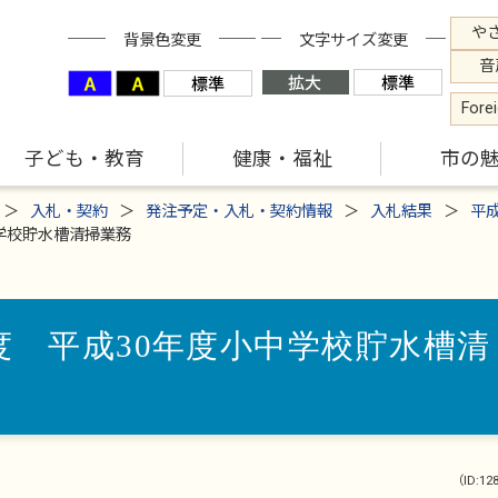
や
背景色変更
文字サイズ変更
音
Fore
子ども・教育
健康・福祉
市の
入札・契約
発注予定・入札・契約情報
入札結果
平
学校貯水槽清掃業務
度 平成30年度小中学校貯水槽清
（ID:12