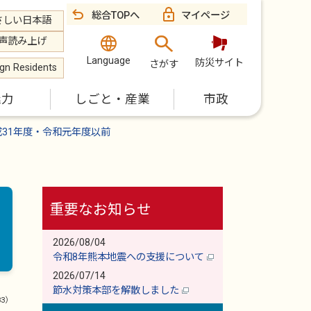
総合TOPへ
マイページ
さしい日本語
声読み上げ
Language
防災サイト
さがす
ign Residents
魅力
しごと・産業
市政
成31年度・令和元年度以前
重要なお知らせ
2026/08/04
令和8年熊本地震への支援について
2026/07/14
節水対策本部を解散しました
83）