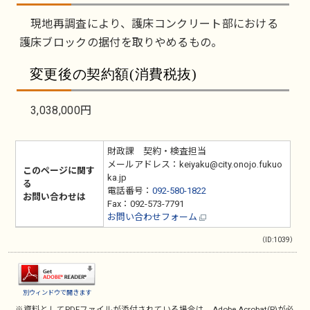
現地再調査により、護床コンクリート部における
護床ブロックの据付を取りやめるもの。
変更後の契約額(消費税抜)
3,038,000円
財政課 契約・検査担当
メールアドレス：keiyaku@city.onojo.fukuo
このページに関す
ka.jp
る
電話番号：
092-580-1822
お問い合わせは
Fax：092-573-7791
お問い合わせフォーム
（ID:1039）
別ウィンドウで開きます
※資料としてPDFファイルが添付されている場合は、
Adobe Acrobat(R)
が必