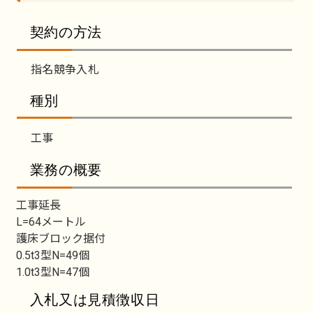
契約の方法
指名競争入札
種別
工事
業務の概要
工事延長
L=64メートル
護床ブロック据付
0.5t3型N=49個
1.0t3型N=47個
入札又は見積徴収日