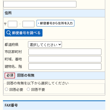
住所
〒
‐
都道府県
市区郡町村
町域、番地
建物名、階
必須
回答の有無
回答の有無を以下から選択してください
回答必要
回答不要
FAX番号