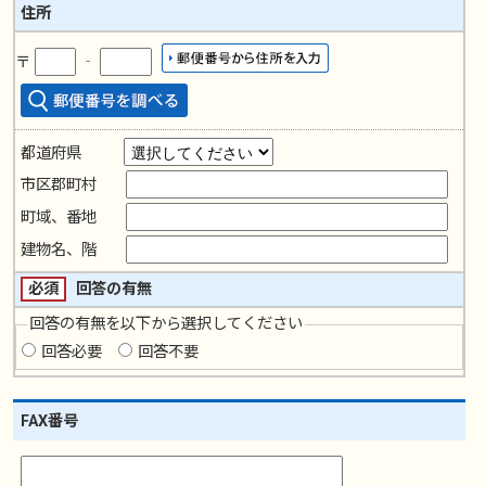
住所
〒
‐
都道府県
市区郡町村
町域、番地
建物名、階
必須
回答の有無
回答の有無を以下から選択してください
回答必要
回答不要
FAX番号