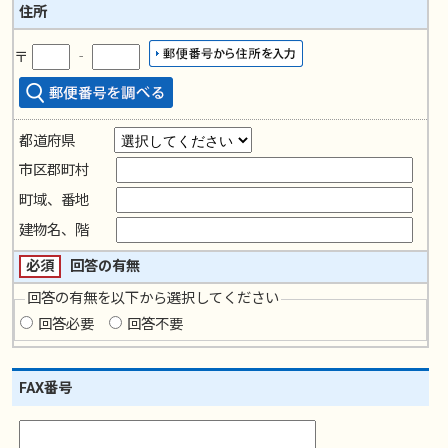
住所
〒
‐
都道府県
市区郡町村
町域、番地
建物名、階
必須
回答の有無
回答の有無を以下から選択してください
回答必要
回答不要
FAX番号