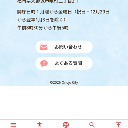
福岡県大野城市曙町二丁目2-1
開庁日時：月曜から金曜日（祝日・12月29日
から翌年1月3日を除く）
午前8時30分から午後5時
お問い合わせ
よくある質問
©2026 Onojo City
menu
accessibility_new
language
search
vertical_align_top