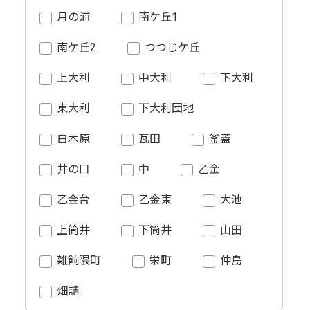
月の浦
南ケ丘1
南ケ丘2
つつじケ丘
上大利
中大利
下大利
東大利
下大利団地
白木原
瓦田
釜蓋
井の口
中
乙金
乙金台
乙金東
大池
上筒井
下筒井
山田
雑餉隈町
栄町
仲島
畑詰