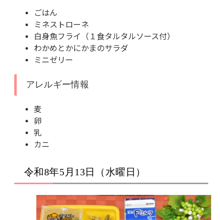
ごはん
ミネストローネ
白身魚フライ（１食タルタルソース付）
わかめとかにかまのサラダ
ミニゼリー
アレルギー情報
麦
卵
乳
カニ
令和8年5月13日（水曜日）