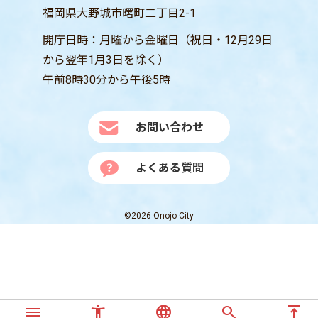
福岡県大野城市曙町二丁目2-1
開庁日時：月曜から金曜日（祝日・12月29日
から翌年1月3日を除く）
午前8時30分から午後5時
お問い合わせ
よくある質問
©2026 Onojo City
menu
accessibility_new
language
search
vertical_align_top