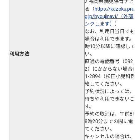
2 福岡県病児保育ナビ
る（
https://kazoku.pref.f
g.jp/byoujinavi/（外
ンクします）
）
なお、利用日当日でも空
場合は利用できます。当
時10分以降に確認して
利用方法
い。
直通の電話番号（092-582
2）にかからない場合は、0
1-2894（松田小児科医
絡してください。
予約状況によっては、キ
待ちや利用できないこと
す。
予約の取消は、午前8時
8時20分までの間に電話
てください。
キャンセルの場合は、必