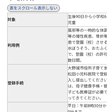
表をスクロール表示しない
生後90日から小学校6年
対象
児童
風邪等の一時的な体調不
等の慢性疾患、骨折等の
患で登園（校）させるの
利用例
水ぼうそう、おたふくか
で、登園（校）の許可が
数日間。
大野城市役所子育て支援
松田小児科医院で登録申
入し提出してください。
登録手続
は、母子健康手帳・健康
子ども医療証が必要です
ってきてください。
平日：午前8時30分から
0分まで