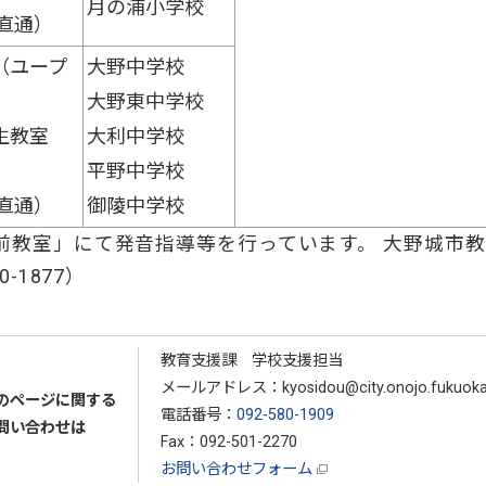
月の浦小学校
（直通）
（ユープ
大野中学校
大野東中学校
生教室
大利中学校
平野中学校
（直通）
御陵中学校
前教室」にて発音指導等を行っています。 大野城市
-1877）
教育支援課 学校支援担当
メールアドレス：kyosidou@city.onojo.fukuoka.
のページに関する
電話番号：
092-580-1909
問い合わせは
Fax：092-501-2270
お問い合わせフォーム