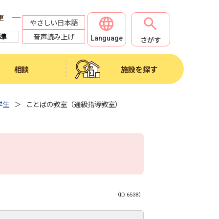
更
やさしい日本語
音声読み上げ
Language
さがす
相談
施設を探す
学生
ことばの教室（通級指導教室）
（ID:6538）