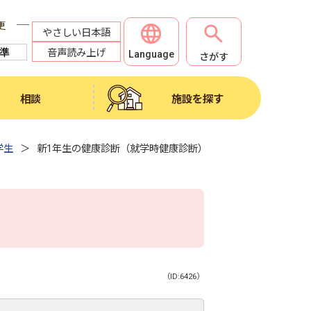
更
やさしい日本語
音声読み上げ
Language
さがす
相談
施設を探す
学生
新1年生の健康診断（就学時健康診断）
（ID:6426）