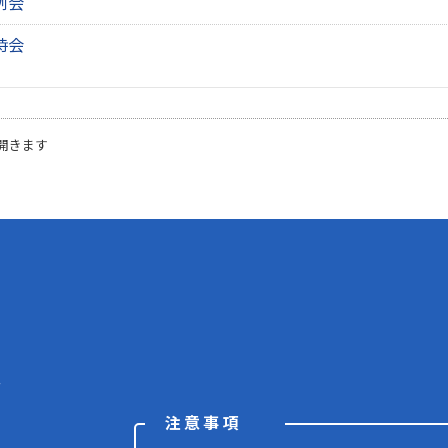
例会
時会
開きます
階
注意事項