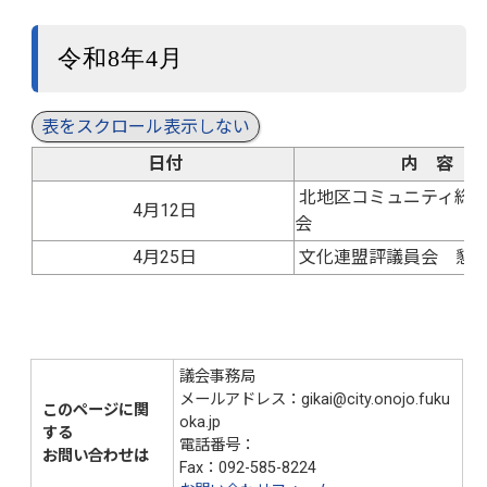
令和8年4月
表をスクロール表示しない
日付
内 容
北地区コミュニティ総
4月12日
会
4月25日
文化連盟評議員会 懇
議会事務局
メールアドレス：gikai@city.onojo.fuku
このページに関
oka.jp
する
電話番号：
092-580-1938
お問い合わせは
Fax：092-585-8224