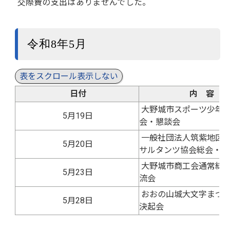
交際費の支出はありませんでした。
令和8年5月
表をスクロール表示しない
日付
内 容
大野城市スポーツ少年
5月19日
会・懇談会
一般社団法人筑紫地区
5月20日
サルタンツ協会総会・懇
大野城市商工会通常総
5月23日
流会
おおの山城大文字まつ
5月28日
決起会