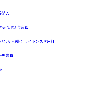
等購入
進室等管理運営業務
ム（第3から9期）ライセンス使用料
管理業務
務