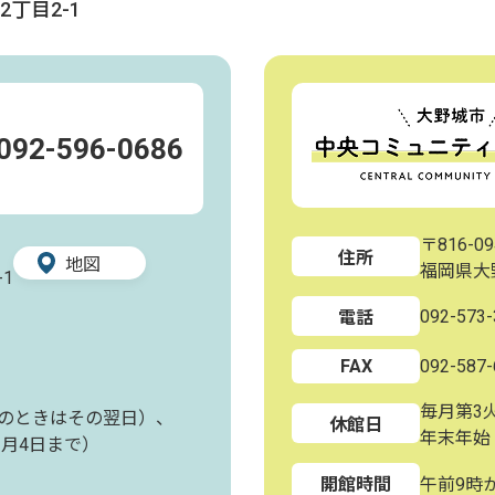
丁目2-1
092-596-0686
〒816-09
住所
地図
福岡県大
1
092-573-
電話
FAX
092-587-
毎月第3
のときはその翌日）、
休館日
年末年始
1月4日まで）
開館時間
午前9時