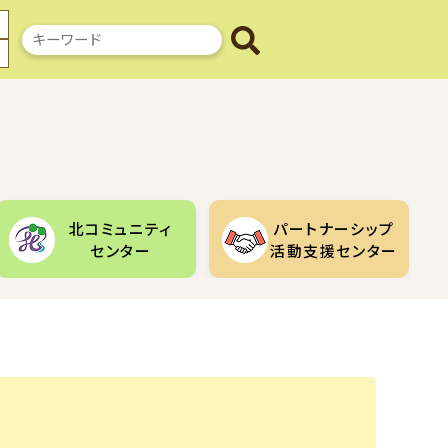
検
索
キ
ー
ワ
ー
ド
北コミュニティ
パートナーシップ
センター
活動支援センター