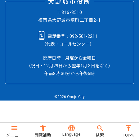
大野城市役所
〒816-8510
福岡県大野城市曙町二丁目2-1
電話番号：
092-501-2211
（代表・コールセンター）
開庁日時：月曜から金曜日
（祝日・12月29日から翌年1月 3日を除く）
午前8時 30分から午後5時
©2026 Onojo City
menu
accessibility_new
language
search
vertical_align_top
Language
メニュー
閲覧補助
検索
TOPへ